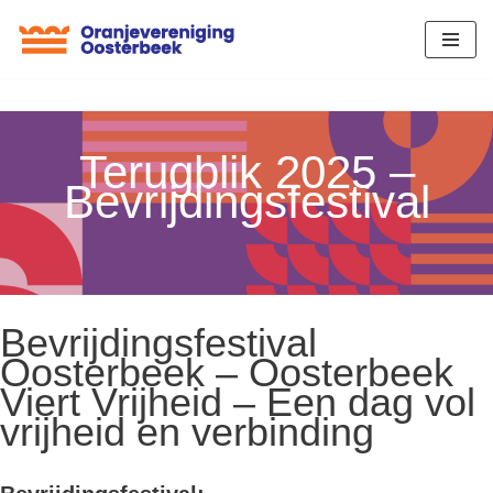
Ga
naar
de
inhoud
Terugblik 2025 –
Bevrijdingsfestival
Bevrijdingsfestival
Oosterbeek – Oosterbeek
Viert Vrijheid – Een dag vol
vrijheid en verbinding